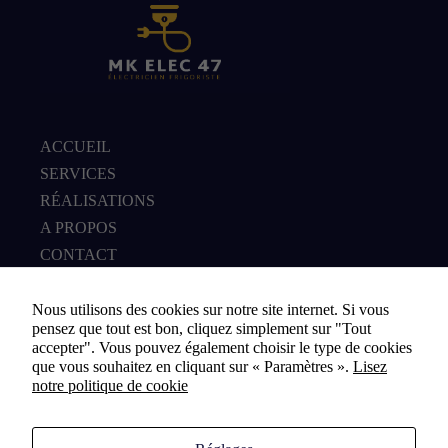
Marketing
En partageant
votre intérêt et
votre
comportement
lorsque vous
visitez notre
ACCUEIL
site, vous
SERVICES
augmentez les
chances de voir
RÉALISATIONS
du contenu et
A PROPOS
des offres
personnalisés.
CONTACT
Nous utilisons des cookies sur notre site internet. Si vous
DEVIS EN LIGNE
pensez que tout est bon, cliquez simplement sur "Tout
accepter". Vous pouvez également choisir le type de cookies
que vous souhaitez en cliquant sur « Paramètres ».
Lisez
notre politique de cookie
CONTACT
martinkevinelec47@gmail.com