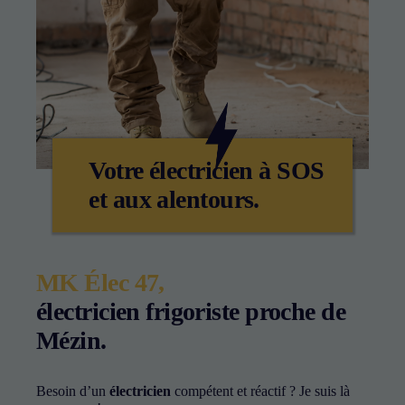
Nécessaire
Votre électricien à SOS
Ces cookies ne
sont pas
et aux alentours.
facultatifs. Ils
sont nécessaires
au
fonctionnement
du site Web.
MK Élec 47,
électricien frigoriste proche de
Statistiques
Mézin.
Afin que nous
puissions
améliorer la
Besoin d’un
électricien
compétent et réactif ? Je suis là
fonctionnalité