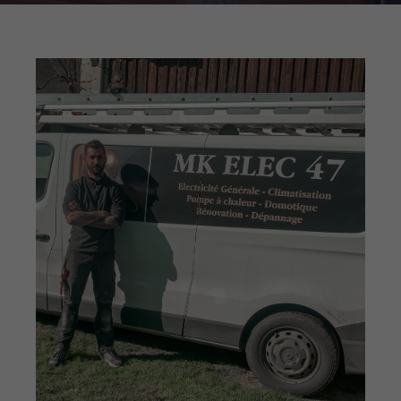
Nécessaire
Ces cookies ne
sont pas
facultatifs. Ils
sont nécessaires
au
fonctionnement
du site Web.
Statistiques
Afin que nous
puissions
améliorer la
fonctionnalité
et la structure
du site Web,
en fonction