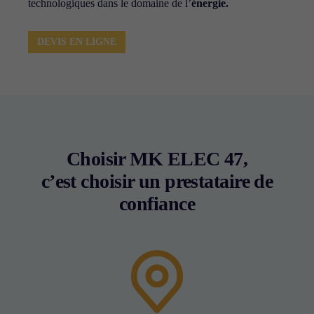
En partageant
technologiques dans le domaine de l’
énergie.
votre intérêt et
votre
comportement
DEVIS EN LIGNE
lorsque vous
visitez notre
site, vous
augmentez les
chances de voir
du contenu et
des offres
personnalisés.
Choisir MK ELEC 47,
c’est choisir un prestataire de
confiance