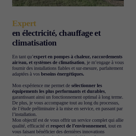
de la façon
dont le site
Web est
utilisé.
Expert
en électricité, chauffage et
Experience
climatisation
Afin que notre
site Web
En tant qu’
expert en pompes à chaleur, raccordements
fonctionne
aussi bien que
air/eau, et systèmes de climatisation
, je m’engage à vous
possible lors
fournir des installations fiables et sur-mesure, parfaitement
de votre visite.
adaptées à vos
besoins énergétiques.
Si vous
refusez ces
Mon expérience me permet de
sélectionner les
cookies,
équipements les plus performants et durables
,
certaines
garantissant ainsi un fonctionnement optimal à long terme.
fonctionnalités
De plus, je vous accompagne tout au long du processus,
disparaîtront
de l’étude préliminaire à la mise en service, en passant par
du site Web.
l’installation.
Mon objectif est de vous offrir un service complet qui allie
qualité, efficacité et
respect de l’environnement
, tout en
vous faisant bénéficier des dernières innovations
Marketing