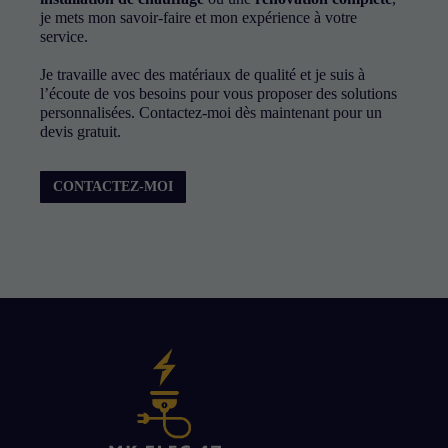
au
je mets mon savoir-faire et mon expérience à votre
fonctionnement
service.
du site Web.
Je travaille avec des matériaux de qualité et je suis à
l’écoute de vos besoins pour vous proposer des solutions
Statistiques
personnalisées. Contactez-moi dès maintenant pour un
Afin que nous
devis gratuit.
puissions
améliorer la
fonctionnalité
CONTACTEZ-MOI
et la structure
du site Web,
en fonction
de la façon
dont le site
Web est
utilisé.
Experience
Afin que notre
site Web
fonctionne
aussi bien que