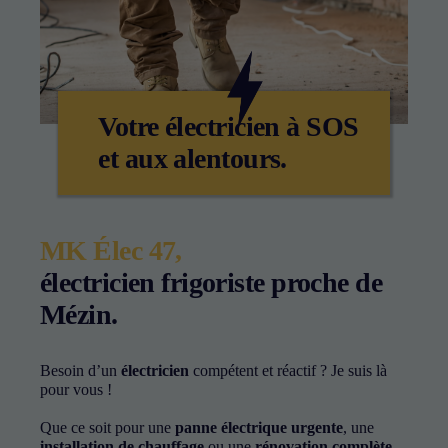
Votre électricien à SOS
et aux alentours.
MK Élec 47,
électricien frigoriste proche de
Mézin.
Nécessaire
Besoin d’un
électricien
compétent et réactif ? Je suis là
Ces cookies ne
pour vous !
sont pas
facultatifs. Ils
Que ce soit pour une
panne électrique urgente
, une
sont nécessaires
installation de chauffage
ou une
rénovation complète
,