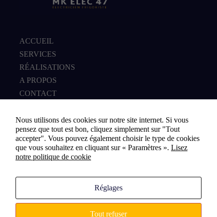
possible lors
de votre visite.
Si vous
refusez ces
ACCUEIL
cookies,
certaines
SERVICES
fonctionnalités
RÉALISATIONS
disparaîtront
du site Web.
A PROPOS
CONTACT
Marketing
En partageant
Nous utilisons des cookies sur notre site internet. Si vous
votre intérêt et
DEVIS EN LIGNE
pensez que tout est bon, cliquez simplement sur "Tout
votre
accepter". Vous pouvez également choisir le type de cookies
comportement
que vous souhaitez en cliquant sur « Paramètres ».
Lisez
lorsque vous
notre politique de cookie
CONTACT
visitez notre
site, vous
martinkevinelec47@gmail.com
augmentez les
chances de voir
Réglages
06.33.62.67.93
du contenu et
des offres
personnalisés.
Tout refuser